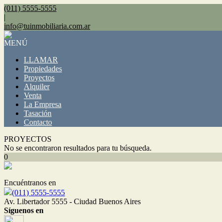
(011) 5555-5555
|
info@tuinmobiliaria.com.ar
MENÚ
LLAMAR
Propiedades
Proyectos
Alquiler
Venta
La Empresa
Tasación
Contacto
PROYECTOS
No se encontraron resultados para tu búsqueda.
0
Encuéntranos en
(011) 5555-5555
Av. Libertador 5555 - Ciudad Buenos Aires
Síguenos en