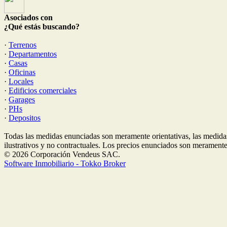
Asociados con
¿Qué estás buscando?
·
Terrenos
·
Departamentos
·
Casas
·
Oficinas
·
Locales
·
Edificios comerciales
·
Garages
·
PHs
·
Depositos
Todas las medidas enunciadas son meramente orientativas, las medidas
ilustrativos y no contractuales. Los precios enunciados son meramente 
© 2026 Corporación Vendeus SAC.
Software Inmobiliario - Tokko Broker