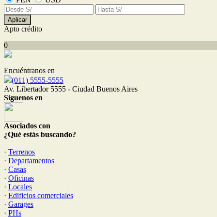
Aplicar
Apto crédito
0
Encuéntranos en
(011) 5555-5555
Av. Libertador 5555 - Ciudad Buenos Aires
Síguenos en
Asociados con
¿Qué estás buscando?
·
Terrenos
·
Departamentos
·
Casas
·
Oficinas
·
Locales
·
Edificios comerciales
·
Garages
·
PHs