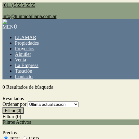
(011) 5555-5555
|
info@tuinmobiliaria.com.ar
MENÚ
LLAMAR
Propiedades
Proyectos
Alquiler
Venta
La Empresa
Tasación
Contacto
0 Resultados de búsqueda
Resultados
Ordenar por
Filtrar
(0)
Filtrar
(0)
Filtros Activos
Precios
PEN
USD