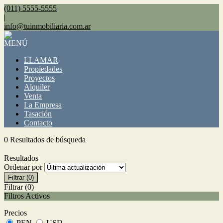
(011) 5555-5555
|
info@tuinmobiliaria.com.ar
MENÚ
LLAMAR
Propiedades
Proyectos
Alquiler
Venta
La Empresa
Tasación
Contacto
0 Resultados de búsqueda
Resultados
Ordenar por
Filtrar
(0)
Filtrar
(0)
Filtros Activos
Precios
PEN
USD